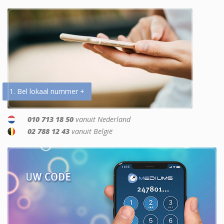
1. Bel lokaal nummer +
010 713 18 50
vanuit Nederland
02 788 12 43
vanuit België