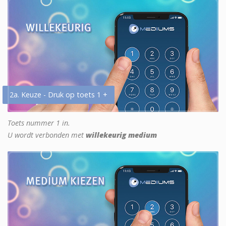
2a. Keuze - Druk op toets 1 +
Toets nummer 1 in.
U wordt verbonden met
willekeurig medium