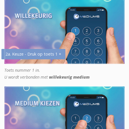
2a. Keuze - Druk op toets 1 +
Toets nummer 1 in.
U wordt verbonden met
willekeurig medium