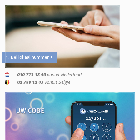
1. Bel lokaal nummer +
010 713 18 50
vanuit Nederland
02 788 12 43
vanuit België