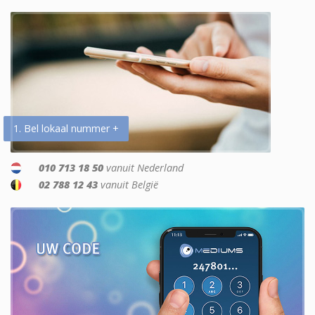
1. Bel lokaal nummer +
010 713 18 50
vanuit Nederland
02 788 12 43
vanuit België