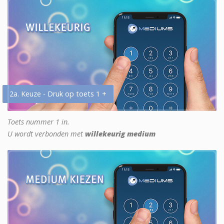
2a. Keuze - Druk op toets 1 +
Toets nummer 1 in.
U wordt verbonden met
willekeurig medium