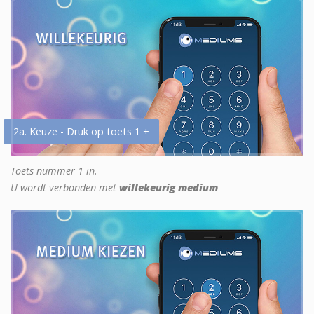
2a. Keuze - Druk op toets 1 +
Toets nummer 1 in.
U wordt verbonden met
willekeurig medium