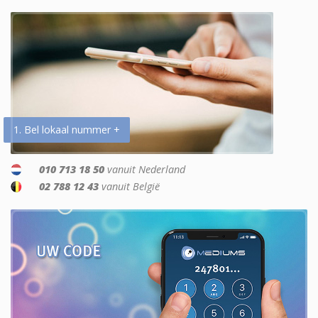
1. Bel lokaal nummer +
010 713 18 50
vanuit Nederland
02 788 12 43
vanuit België