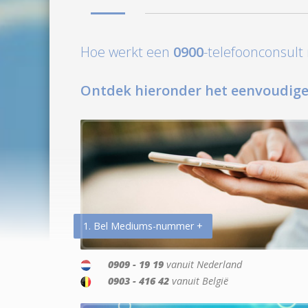
Hoe werkt een
0900
-telefoonconsul
Ontdek hieronder het eenvoudige
1. Bel Mediums-nummer +
0909 - 19 19
vanuit Nederland
0903 - 416 42
vanuit België