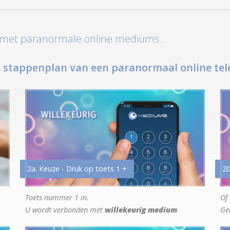
t met paranormale online mediums.
 stappenplan van een paranormaal online tel
2a. Keuze - Druk op toets 1 +
2b
Toets nummer 1 in.
Of 
U wordt verbonden met
willekeurig medium
Ge