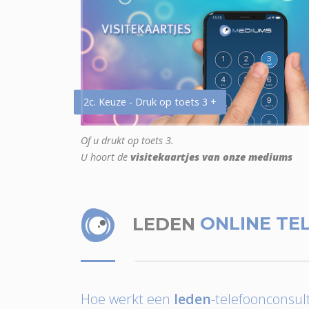
2c. Keuze - Druk op toets 3 +
Of u drukt op toets 3.
U hoort de
visitekaartjes van onze mediums
LEDEN
ONLINE TE
Hoe werkt een
leden
-telefoonconsult