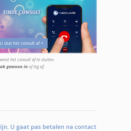
 U sluit het consult af +
enst het consult af te sluiten.
ak gewoon in
of leg af.
ijn. U gaat pas betalen na contact