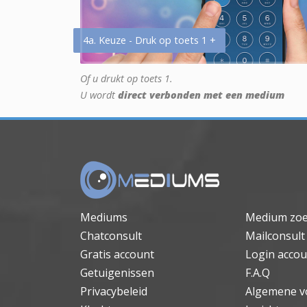
4a. Keuze - Druk op toets 1 +
Of u drukt op toets 1.
U wordt
direct verbonden met een medium
Mediums
Medium zo
Chatconsult
Mailconsult
Gratis account
Login accou
Getuigenissen
F.A.Q
Privacybeleid
Algemene v