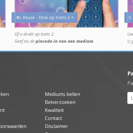
4b. Keuze - Druk op toets 2 +
5.
Of u drukt op toets 2.
Uw
Geef nu de
pincode in van een medium
U 
P
Pa
eken
Mediums bellen
Uw
Belverzoeken
nt
Kwaliteit
Contact
oorwaarden
Disclaimer