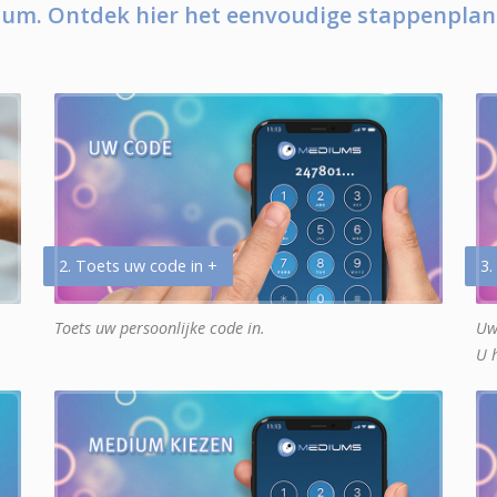
um. Ontdek hier het eenvoudige stappenplan
2. Toets uw code in +
3.
Toets uw persoonlijke code in.
Uw
U 