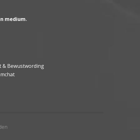
en medium
.
ht & Bewustwording
umchat
den