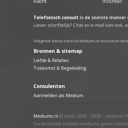
Klacht
Inzichten
Telefonisch consult
is de snelste manier
Liever schriftelijk? Chat en e-mail kan ook, al
Veiligheid: betaal enkel via Mediums.nl-account en de
Bronnen & sitemap
Liefde & Relaties
Toekomst & Begeleiding
Consulenten
Aanmelden als Medium
Mediums.nl
© sinds 2006 - 2026
- mediums N
Paranormale Hulplijn:mediums geven inzich