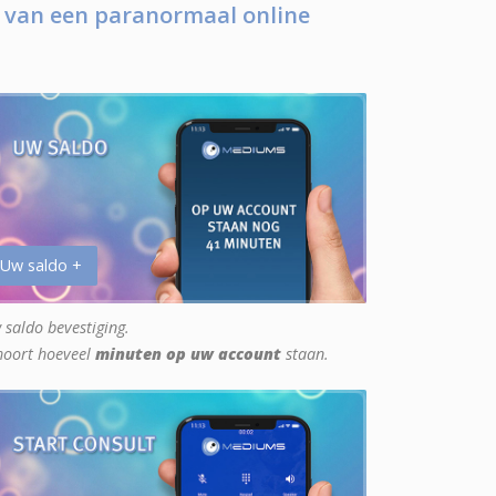
 van een paranormaal online
 Uw saldo +
 saldo bevestiging.
hoort hoeveel
minuten op uw account
staan.