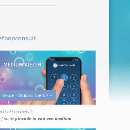
efoonconsult.
. Keuze - Druk op toets 2 +
u drukt op toets 2.
ef nu de
pincode in van een medium