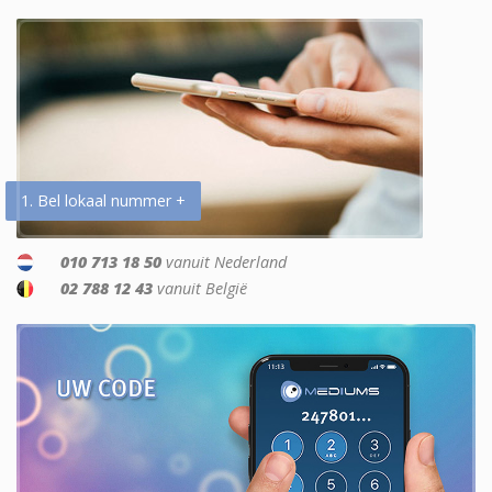
1. Bel lokaal nummer +
010 713 18 50
vanuit Nederland
02 788 12 43
vanuit België