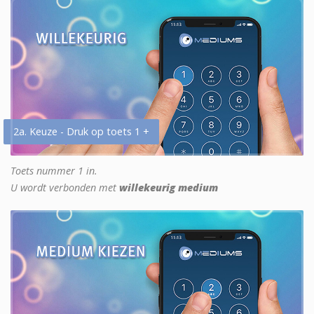
2a. Keuze - Druk op toets 1 +
Toets nummer 1 in.
U wordt verbonden met
willekeurig medium