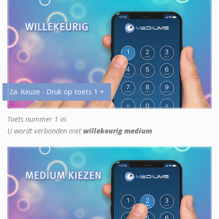
2a. Keuze - Druk op toets 1 +
Toets nummer 1 in.
U wordt verbonden met
willekeurig medium