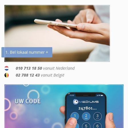
1. Bel lokaal nummer +
010 713 18 50
vanuit Nederland
02 788 12 43
vanuit België