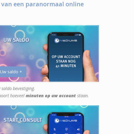
 van een paranormaal online
 Uw saldo +
 saldo bevestiging.
hoort hoeveel
minuten op uw account
staan.