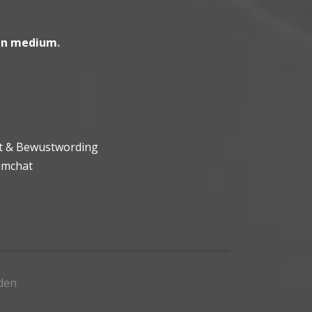
en medium
.
ht & Bewustwording
umchat
den