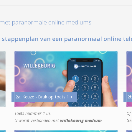
t met paranormale online mediums.
 stappenplan van een paranormaal online tel
2a. Keuze - Druk op toets 1 +
2b
Toets nummer 1 in.
Of 
U wordt verbonden met
willekeurig medium
Ge