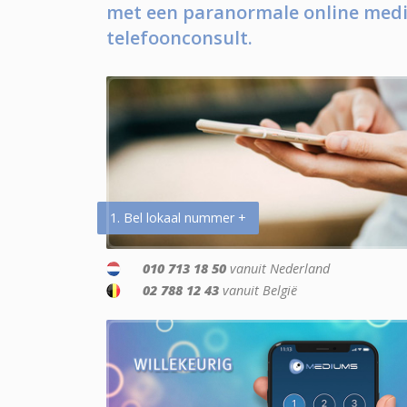
met een paranormale online medi
telefoonconsult.
1. Bel lokaal nummer +
010 713 18 50
vanuit Nederland
02 788 12 43
vanuit België