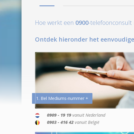
Hoe werkt een
0900
-telefoonconsul
Ontdek hieronder het eenvoudige
1. Bel Mediums-nummer +
0909 - 19 19
vanuit Nederland
0903 - 416 42
vanuit België