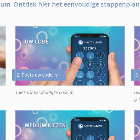
um. Ontdek hier het eenvoudige stappenplan
2. Toets uw code in +
3.
Toets uw persoonlijke code in.
Uw
U 