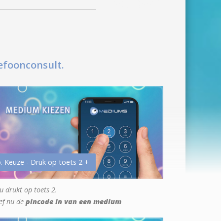
efoonconsult.
. Keuze - Druk op toets 2 +
u drukt op toets 2.
ef nu de
pincode in van een medium