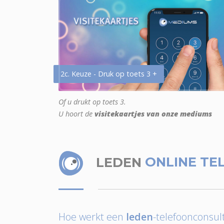
2c. Keuze - Druk op toets 3 +
Of u drukt op toets 3.
U hoort de
visitekaartjes van onze mediums
LEDEN
ONLINE TE
Hoe werkt een
leden
-telefoonconsult