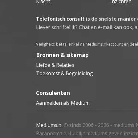
Klacht
Inzichten
Telefonisch consult
is de snelste manier
Liever schriftelijk? Chat en e-mail kan ook, al
Veiligheid: betaal enkel via Mediums.nl-account en de
Bronnen & sitemap
Liefde & Relaties
Toekomst & Begeleiding
Consulenten
Aanmelden als Medium
Mediums.nl
© sinds 2006 - 2026
- mediums N
Paranormale Hulplijn:mediums geven inzich