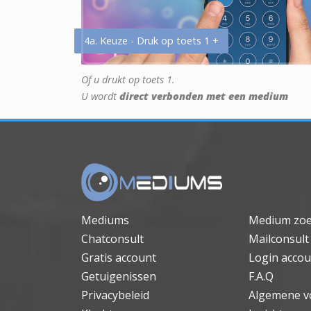
4a. Keuze - Druk op toets 1 +
Of u drukt op toets 1.
U wordt
direct verbonden met een medium
Mediums
Medium zo
Chatconsult
Mailconsult
Gratis account
Login accou
Getuigenissen
F.A.Q
Privacybeleid
Algemene v