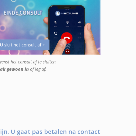
 U sluit het consult af +
enst het consult af te sluiten.
ak gewoon in
of leg af.
ijn. U gaat pas betalen na contact