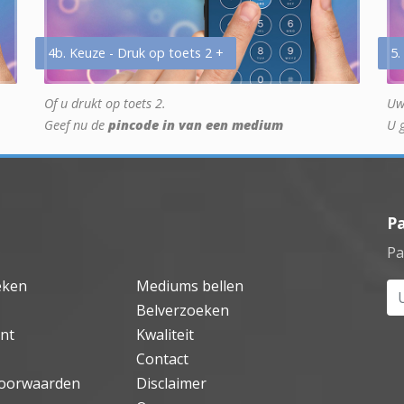
4b. Keuze - Druk op toets 2 +
5.
Of u drukt op toets 2.
Uw
Geef nu de
pincode in van een medium
U 
P
Pa
eken
Mediums bellen
Uw
Belverzoeken
nt
Kwaliteit
Contact
oorwaarden
Disclaimer